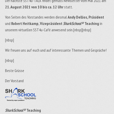
Der nächste SST4u-TALK findet gemäss Newsletter vom Mai 2021 am
21. August 2021 von 10 bis ca. 12 Uhr
statt.
Von Seiten des Vorstandes werden diesmal
Andy Dellios, Präsident
und
Robert Heitkamp, Vizepräsident
SharkSchool®
Teaching
in
unserem virtuellen SST4u-Café anwesend sein.[nbsp][nbsp]
[nbsp]
Wir freuen uns auf euch und auf interessante Themen und Gespräche!
[nbsp]
Beste Grüsse
Der Vorstand
SharkSchool®
Teaching