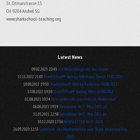
St. Otmarstrasse 15
CH-9204 Andwil SG
www.sharkschool-teaching.org
Latest News
09.02.2023 20:45
Auf Wellenlänge mit den Haien
11.11.2022 21:03
SharkSchool® Vortrag Volkshaus Zürich 19.01.2023
18.08.2022 19:30
SharkSchool® Vortrag Karlsruhe 18.08.2022
17.08.2022 19:30
SharkSchool® Vortrag Wien 17.08.2022
01.08.2021 10:34
Vortragsbericht Grundschule Wallersdorf
06.06.2021 19:39
Newsletter Nr. 3 - May 2021 en
31.05.2021 22:58
Newsletter Nr. 3 - Mai 2021 de
30.12.2020 17:56
NEWSLETTER Nr. 2 - 2020
26.09.2020 12:53
Gewinner des Wettbewerbes zum Shark Awarness Day
2020