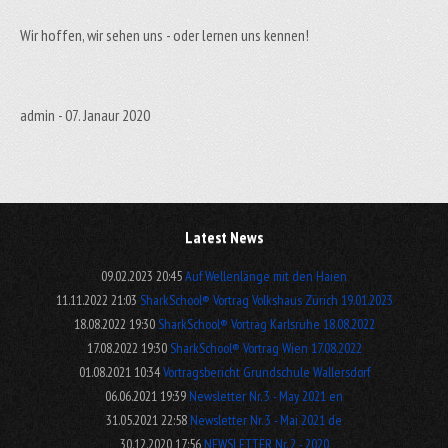
Wir hoffen, wir sehen uns - oder lernen uns kennen!
admin - 07. Janaur 2020
Latest News
09.02.2023 20:45
Auf Wellenlänge mit den Haien
11.11.2022 21:03
SharkSchool® Vortrag Volkshaus Zürich 19.01.2023
18.08.2022 19:30
SharkSchool® Vortrag Karlsruhe 18.08.2022
17.08.2022 19:30
SharkSchool® Vortrag Wien 17.08.2022
01.08.2021 10:34
Vortragsbericht Grundschule Wallersdorf
06.06.2021 19:39
Newsletter Nr. 3 - May 2021 en
31.05.2021 22:58
Newsletter Nr. 3 - Mai 2021 de
30.12.2020 17:56
NEWSLETTER Nr. 2 - 2020